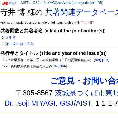
AIST
>
GSJ
>
MIYAGI(the Author)
>
nkysdb (this DB)
寺井 博 様の
共著関連データベー
+
(A list of literatures under single or joint authorship with
"寺井 博"
)
共著回数と共著者名 (a list of the joint author(s))
2:
寺井 博
1:
野中 成生
,
阪口 和則
発行年とタイトル (Title and year of the issue(s))
1972: 諫早層群（古第三系）の堆積環境（日長地質巡検会記事）
[Net]
[Bib]
1975: 長崎県東彼杵千綿産の火山弾
[Net]
[Bib]
ご意見・お問い合わせ /
〒305-8567
茨城県つくば市東1
Dr. Isoji MIYAGI
,
GSJ
/
AIST
, 1-1-1-