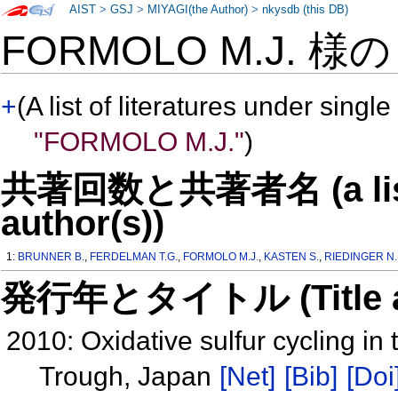
AIST
>
GSJ
>
MIYAGI(the Author)
>
nkysdb (this DB)
FORMOLO M.J. 様
+
(A list of literatures under single
"FORMOLO M.J."
)
共著回数と共著者名 (a list o
author(s))
1:
BRUNNER B.
,
FERDELMAN T.G.
,
FORMOLO M.J.
,
KASTEN S.
,
RIEDINGER N.
発行年とタイトル (Title and 
2010: Oxidative sulfur cycling in
Trough, Japan
[Net]
[Bib]
[Doi