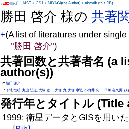
AIST
>
GSJ
>
MIYAGI(the Author)
>
nkysdb (this DB)
勝田 啓介 様の
共著
+
(A list of literatures under single
"勝田 啓介"
)
共著回数と共著者名 (a list o
author(s))
2:
勝田 啓介
1:
下地 恒明
,
丸山 弘道
,
大塚 健二
,
大塚 力
,
大塚 康弘
,
小白井 亮一
,
平塚 喜久男
,
政
発行年とタイトル (Title and 
1999: 衛星データとGISを
[Bib]