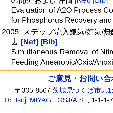
Evaluation of A2O Process Co
for Phosphorus Recovery and
2005: ステップ流入嫌気/好
去
[Net]
[Bib]
Simultaneous Removal of Nit
Feeding Anearobic/Oxic/Anox
ご意見・お問い合わせ /
〒305-8567
茨城県つくば市東1
Dr. Isoji MIYAGI
,
GSJ
/
AIST
, 1-1-1-