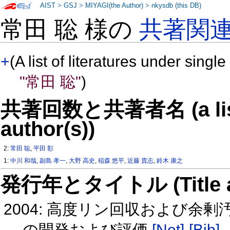
AIST
>
GSJ
>
MIYAGI(the Author)
>
nkysdb (this DB)
常田 聡 様の
共著関
+
(A list of literatures under single
"常田 聡"
)
共著回数と共著者名 (a list o
author(s))
2:
常田 聡
,
平田 彰
1:
中川 和哉
,
副島 孝一
,
大野 高史
,
稲森 悠平
,
近藤 貴志
,
鈴木 康之
発行年とタイトル (Title and 
2004: 高度リン回収および
の開発および評価
[Net]
[Bib]