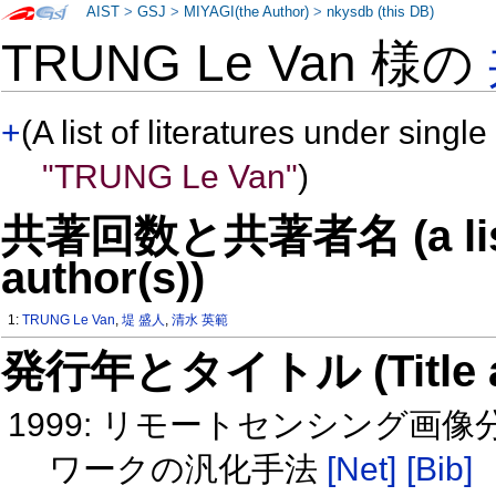
AIST
>
GSJ
>
MIYAGI(the Author)
>
nkysdb (this DB)
TRUNG Le Van 様の
+
(A list of literatures under single
"TRUNG Le Van"
)
共著回数と共著者名 (a list o
author(s))
1:
TRUNG Le Van
,
堤 盛人
,
清水 英範
発行年とタイトル (Title and 
1999: リモートセンシング
ワークの汎化手法
[Net]
[Bib]