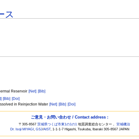
ース
thermal Reservoir
[Net]
[Bib]
t]
[Bib]
[Doi]
issolved in Reinjection Water
[Net]
[Bib]
[Doi]
ご意見・お問い合わせ / Contact address :
〒305-8567
茨城県つくば市東1の1の1
地質調査総合センター，
宮城磯治
Dr. Isoji MIYAGI
,
GSJ
/
AIST
, 1-1-1-7 Higashi, Tsukuba, Ibaraki 305-8567 JAPAN