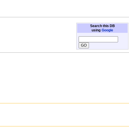
Search this DB
using
Google