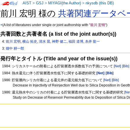
AIST
>
GSJ
>
MIYAGI(the Author)
>
nkysdb (this DB)
前川 宏明 様の
共著関連データベ
+
(A list of literatures under single or joint authorship with
"前川 宏明"
)
共著回数と共著者名 (a list of the joint author(s))
4:
前川 宏明
,
横山 拓史
,
清水 晨
,
神野 健二
,
福田 道博
,
糸井 龍一
3:
畑中 耕一郎
発行年とタイトル (Title and year of the issue(s))
1984: シリカスケールの附着による貯留層透水係数低下の予測について
[Net]
[Bib]
1984: 熱水還元に伴う貯留層透水性低下に関する基礎的研究
[Net]
[Bib]
1986: 貯留層内シリカ付着による還元井の還元能力低下について
[Net]
[Bib]
Decrease in Injectivity of Reinjection Well due to Silica Deposition in Geo
1986: 還元熱水中のシリカの付着による貯留層透水性低下に関する基礎的研究
[Ne
Study on Decrease of Reservoir Permeability due to Deposition of Silica D