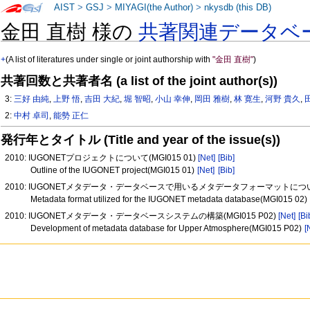
AIST
>
GSJ
>
MIYAGI(the Author)
>
nkysdb (this DB)
金田 直樹 様の
共著関連データベ
+
(A list of literatures under single or joint authorship with
"金田 直樹"
)
共著回数と共著者名 (a list of the joint author(s))
3:
三好 由純
,
上野 悟
,
吉田 大紀
,
堀 智昭
,
小山 幸伸
,
岡田 雅樹
,
林 寛生
,
河野 貴久
,
2:
中村 卓司
,
能勢 正仁
発行年とタイトル (Title and year of the issue(s))
2010: IUGONETプロジェクトについて(MGI015 01)
[Net]
[Bib]
Outline of the IUGONET project(MGI015 01)
[Net]
[Bib]
2010: IUGONETメタデータ・データベースで用いるメタデータフォーマットについて(
Metadata format utilized for the IUGONET metadata database(MGI015 02)
2010: IUGONETメタデータ・データベースシステムの構築(MGI015 P02)
[Net]
[Bi
Development of metadata database for Upper Atmosphere(MGI015 P02)
[