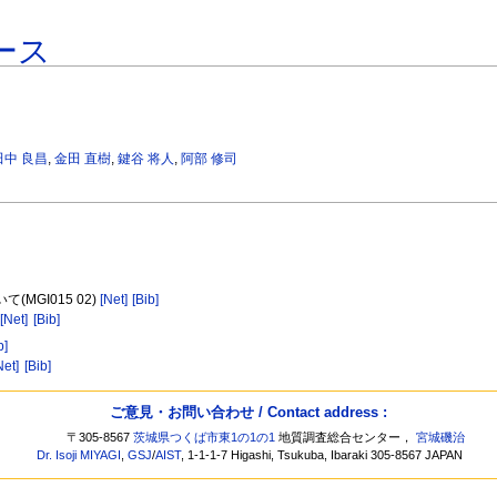
ース
田中 良昌
,
金田 直樹
,
鍵谷 将人
,
阿部 修司
MGI015 02)
[Net]
[Bib]
[Net]
[Bib]
b]
Net]
[Bib]
ご意見・お問い合わせ / Contact address :
〒305-8567
茨城県つくば市東1の1の1
地質調査総合センター，
宮城磯治
Dr. Isoji MIYAGI
,
GSJ
/
AIST
, 1-1-1-7 Higashi, Tsukuba, Ibaraki 305-8567 JAPAN