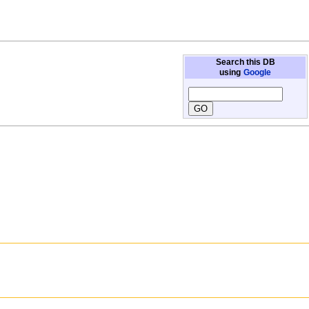
Search this DB
using
Google