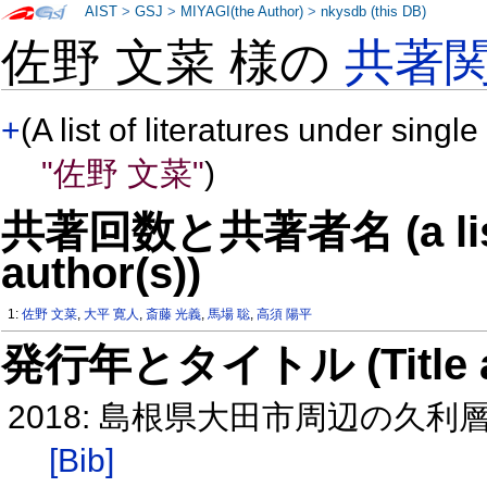
AIST
>
GSJ
>
MIYAGI(the Author)
>
nkysdb (this DB)
佐野 文菜 様の
共著
+
(A list of literatures under single
"佐野 文菜"
)
共著回数と共著者名 (a list o
author(s))
1:
佐野 文菜
,
大平 寛人
,
斎藤 光義
,
馬場 聡
,
高須 陽平
発行年とタイトル (Title and 
2018: 島根県大田市周辺の久
[Bib]