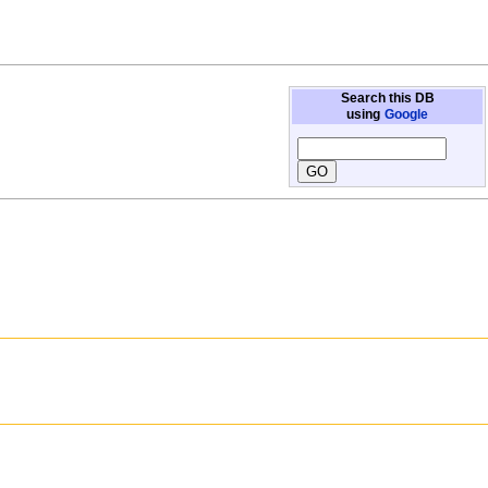
Search this DB
using
Google