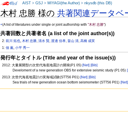
AIST
>
GSJ
>
MIYAGI(the Author)
>
nkysdb (this DB)
木村 忠勝 様の
共著関連データベ
+
(A list of literatures under single or joint authorship with
"木村 忠勝"
)
共著回数と共著者名 (a list of the joint author(s))
2:
前川 拓也
,
木村 忠勝
,
清水 賢
,
渡邊 佳孝
,
畠山 清
,
高橋 成実
1:
佃 薫
,
小平 秀一
発行年とタイトル (Title and year of the issue(s))
2012: 大量展開型の次世代海底地震計の開発(P1 05)
[Net]
[Bib]
Develoment of a new generation OBS for extensive seismic study (P1 05)
2013: 次世代海底地震計の実海域試験(STT56 P01)
[Net]
[Bib]
Sea trials of new generation ocean bottom seismometer (STT56 P01)
[Net]