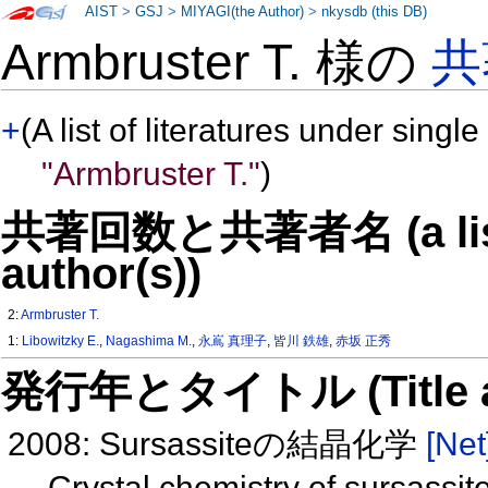
AIST
>
GSJ
>
MIYAGI(the Author)
>
nkysdb (this DB)
Armbruster T. 様の
共
+
(A list of literatures under single
"Armbruster T."
)
共著回数と共著者名 (a list o
author(s))
2:
Armbruster T.
1:
Libowitzky E.
,
Nagashima M.
,
永嶌 真理子
,
皆川 鉄雄
,
赤坂 正秀
発行年とタイトル (Title and 
2008: Sursassiteの結晶化学
[Net
Crystal chemistry of sursassit