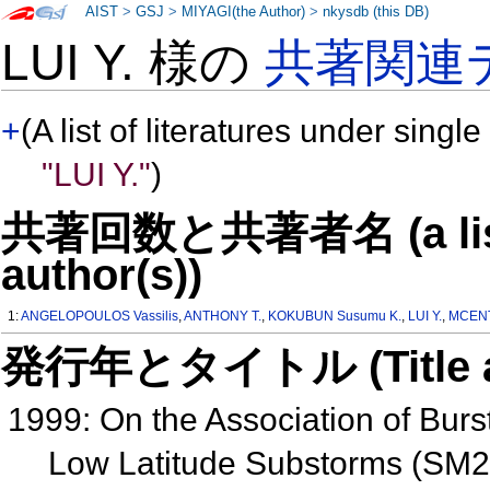
AIST
>
GSJ
>
MIYAGI(the Author)
>
nkysdb (this DB)
LUI Y. 様の
共著関連
+
(A list of literatures under single
"LUI Y."
)
共著回数と共著者名 (a list o
author(s))
1:
ANGELOPOULOS Vassilis
,
ANTHONY T.
,
KOKUBUN Susumu K.
,
LUI Y.
,
MCENT
発行年とタイトル (Title and 
1999: On the Association of Burs
Low Latitude Substorms (SM