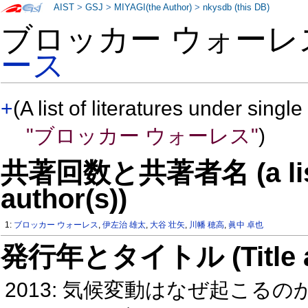
AIST
>
GSJ
>
MIYAGI(the Author)
>
nkysdb (this DB)
ブロッカー ウォーレ
ース
+
(A list of literatures under single
"ブロッカー ウォーレス"
)
共著回数と共著者名 (a list o
author(s))
1:
ブロッカー ウォーレス
,
伊左治 雄太
,
大谷 壮矢
,
川幡 穂高
,
眞中 卓也
発行年とタイトル (Title and 
2013: 気候変動はなぜ起こる