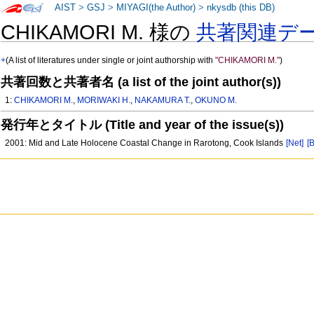
AIST
>
GSJ
>
MIYAGI(the Author)
>
nkysdb (this DB)
CHIKAMORI M. 様の
共著関連デ
+
(A list of literatures under single or joint authorship with
"CHIKAMORI M."
)
共著回数と共著者名 (a list of the joint author(s))
1:
CHIKAMORI M.
,
MORIWAKI H.
,
NAKAMURA T.
,
OKUNO M.
発行年とタイトル (Title and year of the issue(s))
2001: Mid and Late Holocene Coastal Change in Rarotong, Cook Islands
[Net]
[B