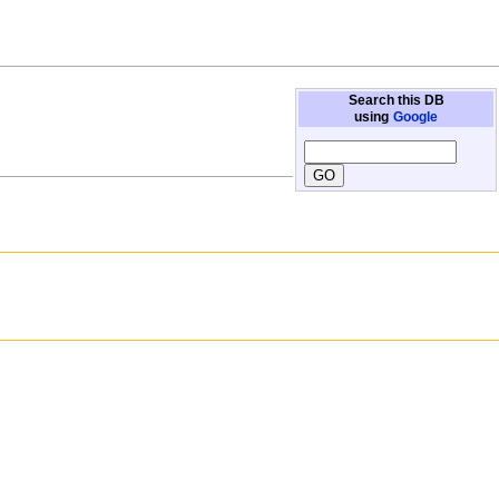
Search this DB
using
Google