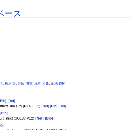
ベース
也
,
板垣 賢
,
池田 明寛
,
浅見 和希
,
菊池 範昭
[Bib]
[Doi]
tricts, Ina City (R14 O 12)
[Net]
[Bib]
[Doi]
[Bib]
u district (SGL37 P12)
[Net]
[Bib]
oi]