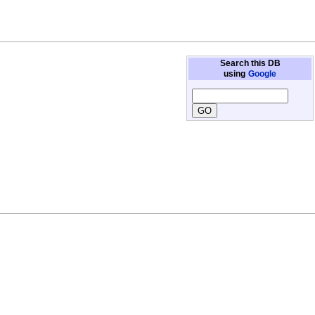
Search this DB
using
Google