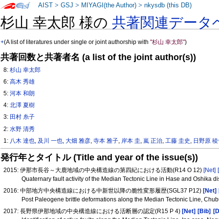
AIST
>
GSJ
>
MIYAGI(the Author)
>
nkysdb (this DB)
杉山 幸太郎 様の
共著関連データ
+
(A list of literatures under single or joint authorship with
"杉山 幸太郎"
)
共著回数と共著者名 (a list of the joint author(s))
8:
杉山 幸太郎
6:
高木 秀雄
5:
河本 和朗
4:
北澤 夏樹
3:
田村 糸子
2:
水野 清秀
1:
八木 達也
,
及川 一也
,
大畑 雅彦
,
寺本 雅子
,
岸本 圭
,
嵐 正治
,
工藤 圭史
,
日野原 稜
発行年とタイトル (Title and year of the issue(s))
2015: 伊那市長谷～大鹿地域の中央構造線の第四紀における活動(R14 O 12)
[Net]
Quaternary fault activity of the Median Tectonic Line in Hase and Oshika dis
2016: 中部地方中央構造線における中新世以降の脆性変形履歴(SGL37 P12)
[Net]
Post Paleogene brittle deformations along the Median Tectonic Line, Chub
2017: 長野県伊那地域の中央構造線における活断層の認定(R15 P 4)
[Net]
[Bib]
[D