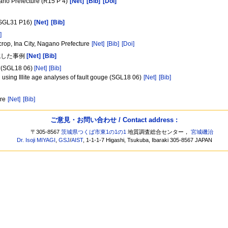
agano Prefecture (R15 P 4)
[Net]
[Bib]
[Doi]
]
 (SGL31 P16)
[Net]
[Bib]
]
utcrop, Ina City, Nagano Prefecture
[Net]
[Bib]
[Doi]
減した事例
[Net]
[Bib]
L18 06)
[Net]
[Bib]
 using Illite age analyses of fault gouge (SGL18 06)
[Net]
[Bib]
ure
[Net]
[Bib]
ご意見・お問い合わせ / Contact address :
〒305-8567
茨城県つくば市東1の1の1
地質調査総合センター，
宮城磯治
Dr. Isoji MIYAGI
,
GSJ
/
AIST
, 1-1-1-7 Higashi, Tsukuba, Ibaraki 305-8567 JAPAN