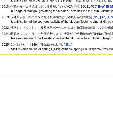
Identification of active faults along the Median Tectonic Line, Ina area, N
2018: 中部地方中央構造線における断層ガウジのK Ar年代(SGL31 P16)
[Net]
[Bib
K Ar age of fault gouges along the Median Tectonic Line in Chubu district
2019: 長野県伊那市の中央構造線非持露頭における最新活動の認定
[Net]
[Bib]
[Doi
Identification of the youngest activity of the Median Tectonic Line at Hiji o
2022: 道路トンネルにおいて長尺水平ボーリングにより施工時の地質リスクを低
2024: 断層ガウジのイライト年代分析による中部地方中央構造線赤石時階の再検討(SG
Re examination of the Akaishi Phase of the MTL activities in Chubu Region
2025: 名水を訪ねて（149）岡山県の名水
[Net]
[Bib]
Visit to valuable water springs (149) Valuable springs in Okayama Prefect