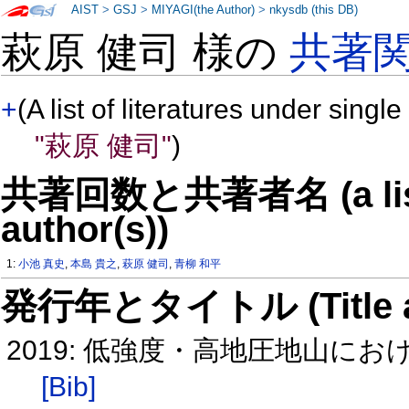
AIST
>
GSJ
>
MIYAGI(the Author)
>
nkysdb (this DB)
萩原 健司 様の
共著
+
(A list of literatures under single
"萩原 健司"
)
共著回数と共著者名 (a list o
author(s))
1:
小池 真史
,
本島 貴之
,
萩原 健司
,
青柳 和平
発行年とタイトル (Title and 
2019: 低強度・高地圧地山に
[Bib]