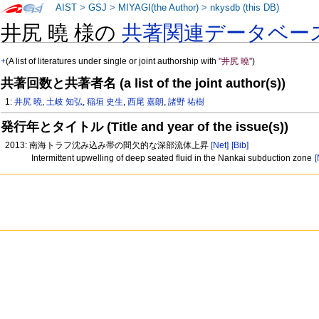
AIST
>
GSJ
>
MIYAGI(the Author)
>
nkysdb (this DB)
井尻 曉 様の
共著関連データベー
+
(A list of literatures under single or joint authorship with
"井尻 曉"
)
共著回数と共著者名 (a list of the joint author(s))
1:
井尻 曉
,
土岐 知弘
,
稲垣 史生
,
西尾 嘉朗
,
諸野 祐樹
発行年とタイトル (Title and year of the issue(s))
2013: 南海トラフ沈み込み帯の間欠的な深部流体上昇
[Net]
[Bib]
Intermittent upwelling of deep seated fluid in the Nankai subduction zone
[