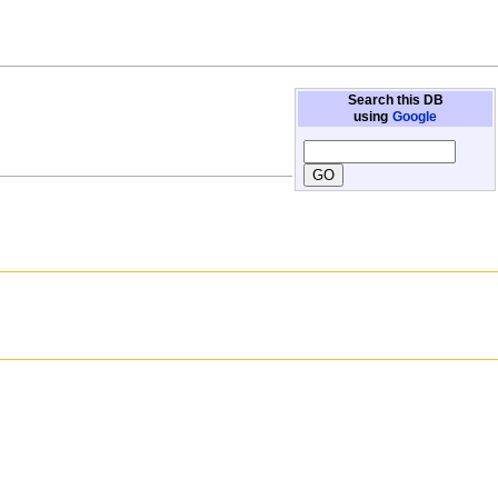
Search this DB
using
Google