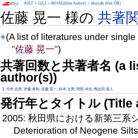
AIST
>
GSJ
>
MIYAGI(the Author)
>
nkysdb (this DB)
佐藤 晃一 様の
共著
+
(A list of literatures under single
"佐藤 晃一"
)
共著回数と共著者名 (a list o
author(s))
1:
今井 忠男
,
伊藤 孝和
,
佐藤 晃一
,
杉本 文男
,
阿部 卓也
,
鴨志田 直人
発行年とタイトル (Title and 
2005: 秋田県における新第三
Deterioration of Neogene Silts