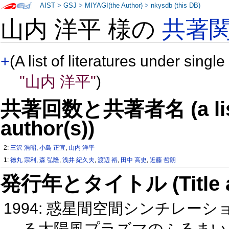
AIST
>
GSJ
>
MIYAGI(the Author)
>
nkysdb (this DB)
山内 洋平 様の
共著
+
(A list of literatures under single
"山内 洋平"
)
共著回数と共著者名 (a list o
author(s))
2:
三沢 浩昭
,
小島 正宜
,
山内 洋平
1:
徳丸 宗利
,
森 弘隆
,
浅井 紀久夫
,
渡辺 裕
,
田中 高史
,
近藤 哲朗
発行年とタイトル (Title and 
1994: 惑星間空間シンチレー
る太陽風プラズマのふるまい（C