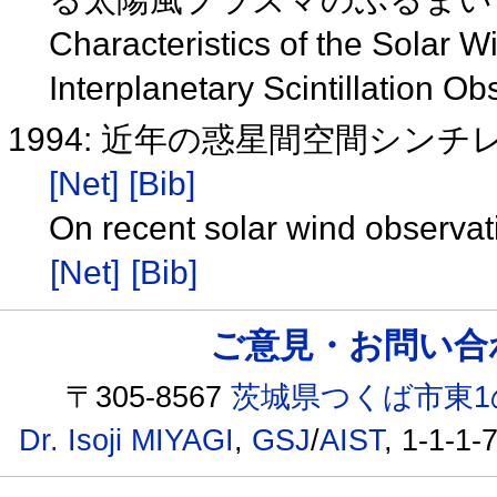
Characteristics of the Solar 
Interplanetary Scintillation O
1994: 近年の惑星間空間シ
[Net]
[Bib]
On recent solar wind observatio
[Net]
[Bib]
ご意見・お問い合わせ /
〒305-8567
茨城県つくば市東1
Dr. Isoji MIYAGI
,
GSJ
/
AIST
, 1-1-1-