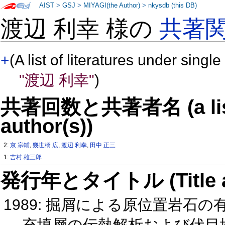
AIST
>
GSJ
>
MIYAGI(the Author)
>
nkysdb (this DB)
渡辺 利幸 様の
共著
+
(A list of literatures under single
"渡辺 利幸"
)
共著回数と共著者名 (a list o
author(s))
2:
京 宗輔
,
幾世橋 広
,
渡辺 利幸
,
田中 正三
1:
吉村 雄三郎
発行年とタイトル (Title and 
1989: 掘屑による原位置岩石
充填層の伝熱解析および伏目