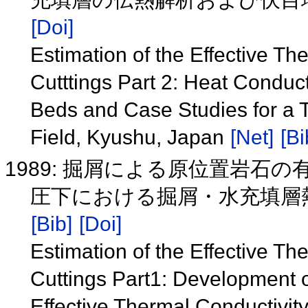
[Doi]
Estimation of the Effective Th
Cutttings Part 2: Heat Conduct
Beds and Case Studies for a 
Field, Kyushu, Japan
[Net]
[Bi
1989: 掘屑による原位置岩石
圧下における掘屑・水充填層
[Bib]
[Doi]
Estimation of the Effective Th
Cuttings Part1: Development 
Effective Thermal Conductivit