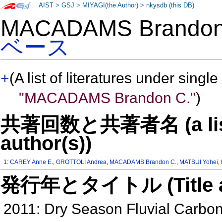
AIST
>
GSJ
>
MIYAGI(the Author)
>
nkysdb (this DB)
MACADAMS Brando
ベース
+
(A list of literatures under single
"MACADAMS Brandon C."
)
共著回数と共著者名 (a list o
author(s))
1:
CAREY Anne E.
,
GROTTOLI Andrea
,
MACADAMS Brandon C.
,
MATSUI Yohei
,
発行年とタイトル (Title and 
2011: Dry Season Fluvial Carbon