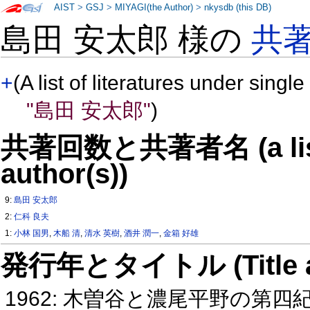
AIST
>
GSJ
>
MIYAGI(the Author)
>
nkysdb (this DB)
島田 安太郎 様の
共
+
(A list of literatures under single
"島田 安太郎"
)
共著回数と共著者名 (a list o
author(s))
9:
島田 安太郎
2:
仁科 良夫
1:
小林 国男
,
木船 清
,
清水 英樹
,
酒井 潤一
,
金箱 好雄
発行年とタイトル (Title and 
1962: 木曽谷と濃尾平野の第四