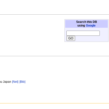
Search this DB
using
Google
shu Japan
[Net]
[Bib]