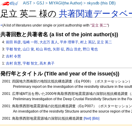
AIST
>
GSJ
>
MIYAGI(the Author)
>
nkysdb (this DB)
足立 英二 様の
共著関連データベ
+
(A list of literatures under single or joint authorship with
"足立 英二"
)
共著回数と共著者名 (a list of the joint author(s))
4:
前田 和彦
,
塩崎 一郎
,
大志万 直人
,
平井 理華子
,
村上 英記
,
足立 英二
3:
宇都 智史
,
山口 覚
,
松山 和也
,
矢部 征
,
西山 浩史
,
野口 竜也
2:
吉村 令慧
1:
吉村 良慧
,
宇都 智文
,
高木 典子
発行年とタイトル (Title and year of the issue(s))
2001: 四国地方西南部の地殻比抵抗構造調査（Eq P008）（ポスターセッション
Preliminary report on the investigation of the resistivity structure in the so
2001: 広帯域MT法を用いた2000年鳥取県西部地震震源域の深部比抵抗構造調査
Preliminary Investigation of the Deep Crustal Resistivity Structure in th
2001: 鳥取県西部地震震源域の比抵抗構造調査（Eq P007）（ポスターセッショ
An investigation of the resistivity Structure around the source region of t
2001: 鳥取県西部地震震源域の深部比抵抗構造調査
[Net]
[Bib]