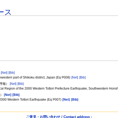
ース
）
[Net]
[Bib]
uthwestern part of Shikoku district, Japan (Eq P008)
[Net]
[Bib]
（序報）
[Net]
[Bib]
e Focal Region of the 2000 Western Tottori Prefecture Earthquake, Southwestern Hon
ン）
[Net]
[Bib]
he 2000 Western Tottori Earthquake (Eq P007)
[Net]
[Bib]
ご意見・お問い合わせ / Contact address :