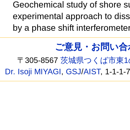
Geochemical study of shore s
experimental approach to disso
by a phase shift interferomete
ご意見・お問い合わせ /
〒305-8567
茨城県つくば市東1
Dr. Isoji MIYAGI
,
GSJ
/
AIST
, 1-1-1-