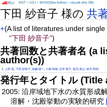
AIST
>
GSJ
>
MIYAGI(the Author)
>
nkysdb (this DB)
下田 紗音子 様の
共
+
(A list of literatures under single
"下田 紗音子"
)
共著回数と共著者名 (a list o
author(s))
1:
上田 晃
,
下田 紗音子
,
加藤 耕一
,
小堀 和雄
,
石井 智子
,
萩沼 真之
,
鈴木 和則
発行年とタイトル (Title and 
2005: 沿岸域地下水の水質形
溶解・沈殿挙動の実験的研究