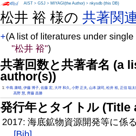
AIST
>
GSJ
>
MIYAGI(the Author)
>
nkysdb (this DB)
松井 裕 様の
共著関
+
(A list of literatures under single
"松井 裕"
)
共著回数と共著者名 (a list o
author(s))
1:
中島 康晴
,
伊藤 博子
,
佐藤 宏
,
大坪 和久
,
小野 正夫
,
山本 譲司
,
松井 裕
,
正信 聡太
高野 慧
,
齊藤 昌勝
発行年とタイトル (Title and 
2017: 海底鉱物資源開発等に
[Bib]