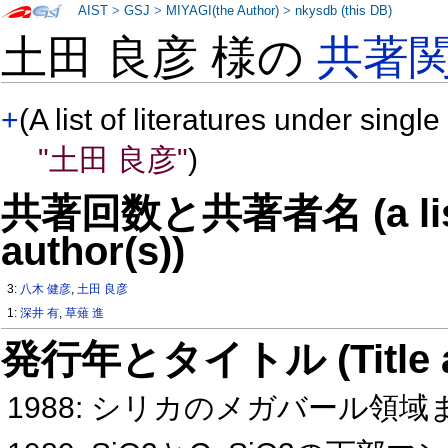
AIST
>
GSJ
>
MIYAGI(the Author)
>
nkysdb (this DB)
土田 良彦 様の
共著
+
(A list of literatures under single
"土田 良彦"
)
共著回数と共著者名 (a list o
author(s))
3:
八木 健彦
,
土田 良彦
1:
深井 有
,
草薙 進
発行年とタイトル (Title and 
1988: シリカのメガバール領