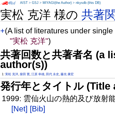
AIST
>
GSJ
>
MIYAGI(the Author)
>
nkysdb (this DB)
実松 克洋 様の
共著
+
(A list of literatures under single
"実松 克洋"
)
共著回数と共著者名 (a list o
author(s))
1:
実松 克洋
,
柴田 寛
,
江原 幸雄
,
田代 永史
,
藤光 康宏
発行年とタイトル (Title and 
1999: 雲仙火山の熱的及び放射
[Net]
[Bib]