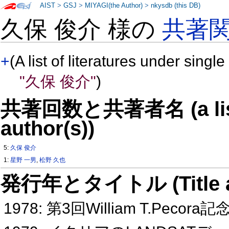
AIST
>
GSJ
>
MIYAGI(the Author)
>
nkysdb (this DB)
久保 俊介 様の
共著
+
(A list of literatures under single
"久保 俊介"
)
共著回数と共著者名 (a list o
author(s))
5:
久保 俊介
1:
星野 一男
,
松野 久也
発行年とタイトル (Title and 
1978: 第3回William T.Pec