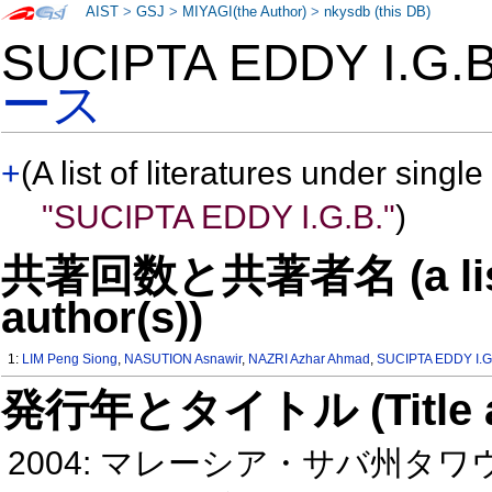
AIST
>
GSJ
>
MIYAGI(the Author)
>
nkysdb (this DB)
SUCIPTA EDDY I.G
ース
+
(A list of literatures under single
"SUCIPTA EDDY I.G.B."
)
共著回数と共著者名 (a list o
author(s))
1:
LIM Peng Siong
,
NASUTION Asnawir
,
NAZRI Azhar Ahmad
,
SUCIPTA EDDY I.G
発行年とタイトル (Title and 
2004: マレーシア・サバ州