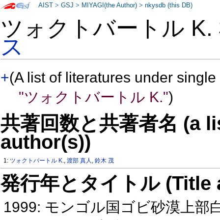
AIST
>
GSJ
>
MIYAGI(the Author)
>
nkysdb (this DB)
ツォクトバートル K.
ス
+
(A list of literatures under single
"ツォクトバートル K."
)
共著回数と共著者名 (a list o
author(s))
1:
ツォクトバートル K.
,
渡部 真人
,
鈴木 茂
発行年とタイトル (Title and 
1999: モンゴル国ゴビ砂漠