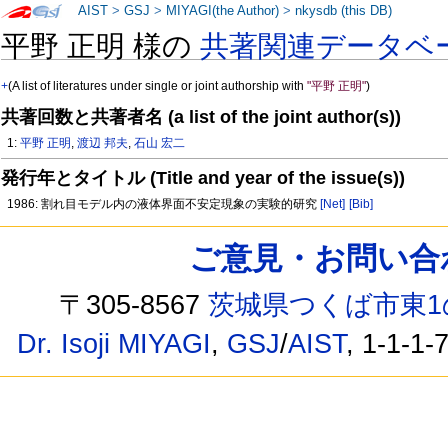
AIST
>
GSJ
>
MIYAGI(the Author)
>
nkysdb (this DB)
平野 正明 様の
共著関連データベ
+
(A list of literatures under single or joint authorship with
"平野 正明"
)
共著回数と共著者名 (a list of the joint author(s))
1:
平野 正明
,
渡辺 邦夫
,
石山 宏二
発行年とタイトル (Title and year of the issue(s))
1986: 割れ目モデル内の液体界面不安定現象の実験的研究
[Net]
[Bib]
ご意見・お問い合わせ /
〒305-8567
茨城県つくば市東1
Dr. Isoji MIYAGI
,
GSJ
/
AIST
, 1-1-1-