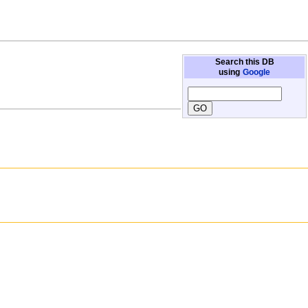
Search this DB
using
Google