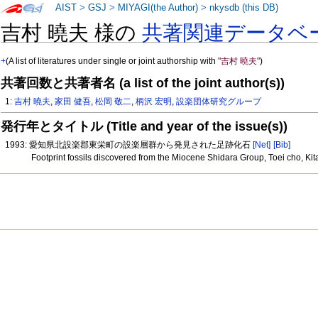
AIST
>
GSJ
>
MIYAGI(the Author)
>
nkysdb (this DB)
吉村 曉夫 様の
共著関連データベ
+
(A list of literatures under single or joint authorship with
"吉村 曉夫"
)
共著回数と共著者名 (a list of the joint author(s))
1:
吉村 曉夫
,
家田 健吾
,
松岡 敬二
,
柄沢 宏明
,
設楽団体研究グループ
発行年とタイトル (Title and year of the issue(s))
1993: 愛知県北設楽郡東栄町の設楽層群から発見された足跡化石
[Net]
[Bib]
Footprint fossils discovered from the Miocene Shidara Group, Toei cho, Kit