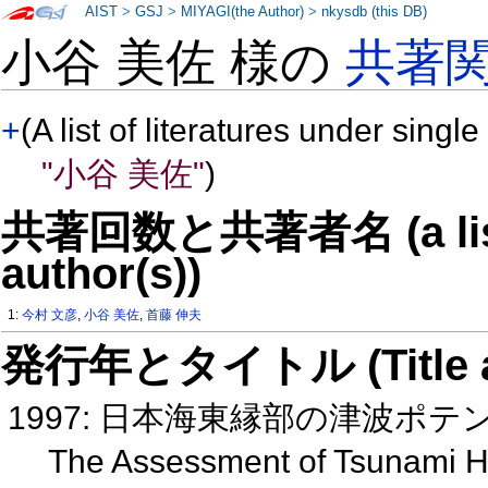
AIST
>
GSJ
>
MIYAGI(the Author)
>
nkysdb (this DB)
小谷 美佐 様の
共著
+
(A list of literatures under single
"小谷 美佐"
)
共著回数と共著者名 (a list o
author(s))
1:
今村 文彦
,
小谷 美佐
,
首藤 伸夫
発行年とタイトル (Title and 
1997: 日本海東縁部の津波ポ
The Assessment of Tsunami Haz