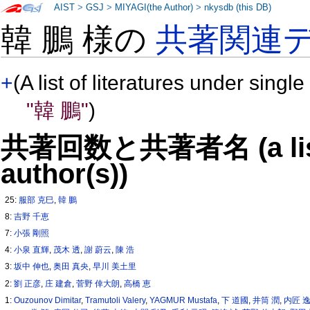
AIST
>
GSJ
>
MIYAGI(the Author)
>
nkysdb (this DB)
韓 鵬 様の
共著関連
+
(A list of literatures under single
"韓 鵬"
)
共著回数と共著者名 (a list o
author(s))
25:
服部 克巳
,
韓 鵬
8:
吉野 千恵
7:
小張 剛照
4:
小泉 直輝
,
茂木 透
,
謝 蔚云
,
陳 浩
3:
坂中 伸也
,
奥田 真央
,
早川 美土里
2:
劉 正彦
,
庄 建倉
,
菅野 倖大朗
,
高橋 恵
1:
Ouzounov Dimitar
,
Tramutoli Valery
,
YAGMUR Mustafa
,
下 道國
,
井筒 潤
,
内匠 