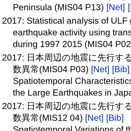
Peninsula (MIS04 P13)
[Net]
2017: Statistical analysis of UL
earthquake activity using tran
during 1997 2015 (MIS04 P0
2017: 日本周辺の地震に先行
数異常(MIS04 P03)
[Net]
[Bib]
Spatiotemporal Characteristic
the Large Earthquakes in Ja
2017: 日本周辺の地震に先行
数異常(MIS12 04)
[Net]
[Bib]
Spatiotemporal Variations of t