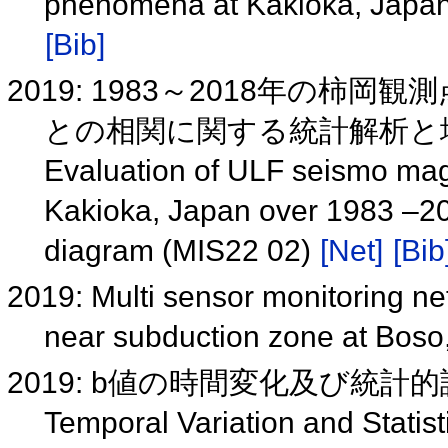
phenomena at Kakioka, Japan
[Bib]
2019: 1983～2018年の柿
との相関に関する統計解析と地震
Evaluation of ULF seismo ma
Kakioka, Japan over 1983 –20
diagram (MIS22 02)
[Net]
[Bib
2019: Multi sensor monitoring ne
near subduction zone at Bos
2019: b値の時間変化及び統計的評価
Temporal Variation and Statis