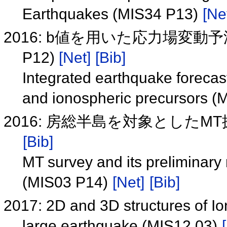
Earthquakes (MIS34 P13)
[Ne
2016: b値を用いた応力場変動
P12)
[Net]
[Bib]
Integrated earthquake forecas
and ionospheric precursors 
2016: 房総半島を対象としたMT探
[Bib]
MT survey and its preliminary
(MIS03 P14)
[Net]
[Bib]
2017: 2D and 3D structures of I
large earthquake (MIS12 03)