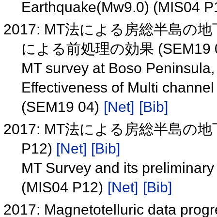
Earthquake(Mw9.0) (MIS04 P
2017: MT法による房総半島の
による前処理の効果 (SEM19 
MT survey at Boso Peninsula, 
Effectiveness of Multi channe
(SEM19 04)
[Net]
[Bib]
2017: MT法による房総半島の
P12)
[Net]
[Bib]
MT Survey and its preliminary
(MIS04 P12)
[Net]
[Bib]
2017: Magnetotelluric data prog