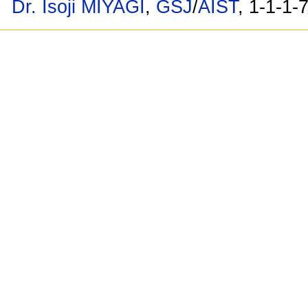
Dr. Isoji MIYAGI
,
GSJ
/
AIST
, 1-1-1-