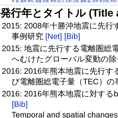
常 穎
,
廣岡 伸司
,
後藤 忠徳
,
本間 彩乃
,
毛利 元昭
,
篠崎 誠
,
菅野 倖太朗
,
野田
発行年とタイトル (Title and 
2015: 2008年十勝沖地震
事例研究
[Net]
[Bib]
2015: 地震に先行する電離圏
へむけたグローバル変動の除
2016: 2016年熊本地震に
び電離圏総電子量（TEC）の
2016: 2016年熊本地震に対するb
[Bib]
Temporal and spatial changes