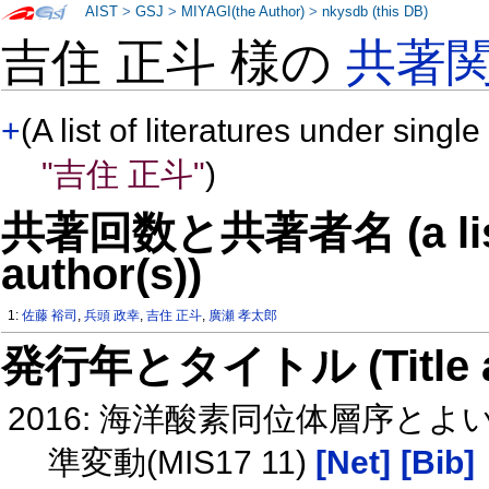
AIST
>
GSJ
>
MIYAGI(the Author)
>
nkysdb (this DB)
吉住 正斗 様の
共著
+
(A list of literatures under single
"吉住 正斗"
)
共著回数と共著者名 (a list o
author(s))
1:
佐藤 裕司
,
兵頭 政幸
,
吉住 正斗
,
廣瀬 孝太郎
発行年とタイトル (Title and 
2016: 海洋酸素同位体層序と
準変動(MIS17 11)
[Net]
[Bib]