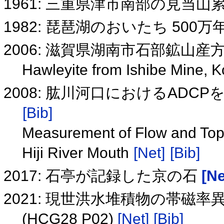
1961: 三重県津市南部の見当山
1982: 琵琶湖のおいたち 50
2006: 滋賀県湖南市石部鉱山
Hawleyite from Ishibe Mine, K
2008: 肱川河口におけるAD
[Bib]
Measurement of Flow and To
Hiji River Mouth
[Net]
[Bib]
2017: 石亭が記録した京の石
[Ne
2021: 現世洪水堆積物の帯磁
(HCG28 P02)
[Net]
[Bib]