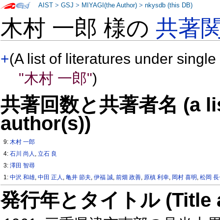
AIST
>
GSJ
>
MIYAGI(the Author)
>
nkysdb (this DB)
木村 一郎 様の
共著
+
(A list of literatures under single
"木村 一郎"
)
共著回数と共著者名 (a list o
author(s))
9:
木村 一郎
4:
石川 尚人
,
立石 良
3:
澤田 智尋
1:
中沢 和雄
,
中田 正人
,
亀井 節夫
,
伊福 誠
,
前畑 政善
,
原槙 利幸
,
岡村 喜明
,
松岡 
発行年とタイトル (Title and 