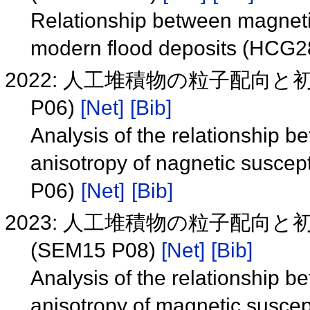
Relationship between magnetic
modern flood deposits (HCG
2022: 人工堆積物の粒子配向と
P06)
[Net]
[Bib]
Analysis of the relationship b
anisotropy of nagnetic suscepti
P06)
[Net]
[Bib]
2023: 人工堆積物の粒子配向と
(SEM15 P08)
[Net]
[Bib]
Analysis of the relationship b
anisotropy of magnetic suscepti