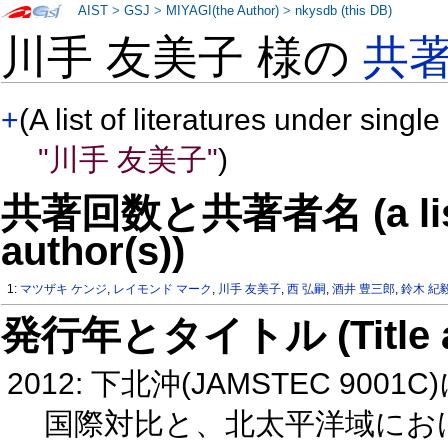
AIST
>
GSJ
>
MIYAGI(the Author)
>
nkysdb (this DB)
川手 友美子 様の
共
+
(A list of literatures under single
"川手 友美子"
)
共著回数と共著者名 (a list o
author(s))
1:
マツザキ ケンジ
,
レイモンド マーク
,
川手 友美子
,
西 弘嗣
,
酒井 豊三郎
,
鈴木 紀
発行年とタイトル (Title and 
2012: 下北沖(JAMSTEC 9001C)
国際対比と、北太平洋域におけ