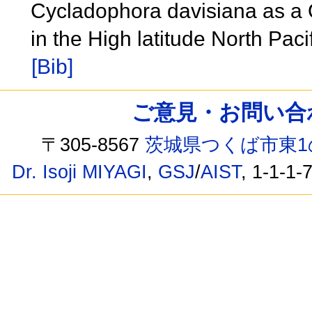
Cycladophora davisiana as a Q
in the High latitude North Pac
[Bib]
ご意見・お問い合わせ /
〒305-8567
茨城県つくば市東1
Dr. Isoji MIYAGI
,
GSJ
/
AIST
, 1-1-1-