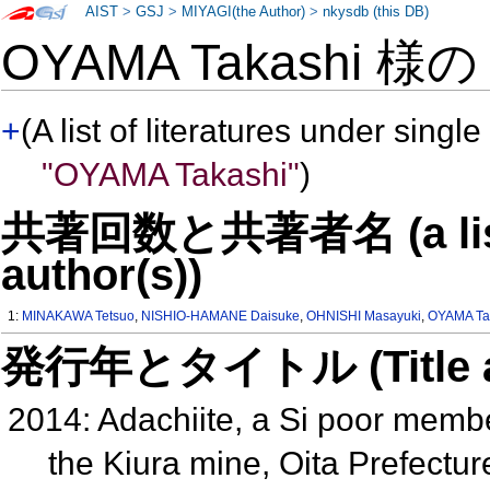
AIST
>
GSJ
>
MIYAGI(the Author)
>
nkysdb (this DB)
OYAMA Takashi 様
+
(A list of literatures under single
"OYAMA Takashi"
)
共著回数と共著者名 (a list o
author(s))
1:
MINAKAWA Tetsuo
,
NISHIO-HAMANE Daisuke
,
OHNISHI Masayuki
,
OYAMA Ta
発行年とタイトル (Title and 
2014: Adachiite, a Si poor memb
the Kiura mine, Oita Prefectu