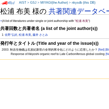
AIST
>
GSJ
>
MIYAGI(the Author)
>
nkysdb (this DB)
松浦 布美 様の
共著関連データベ
+
(A list of literatures under single or joint authorship with
"松浦 布美"
)
共著回数と共著者名 (a list of the joint author(s))
1:
佐野 弘好
,
松浦 布美
,
藤井 さとみ
発行年とタイトル (Title and year of the issue(s))
2003: 秋吉生物礁は石炭紀新世の全球的寒冷化にどのように応答したか？
[Net]
[Bi
Response of Akiyoshi organic reef to Late Carboniferous global cooling
[N