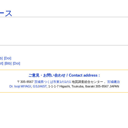
ース
b]
[Doi]
et]
[Bib]
[Doi]
ご意見・お問い合わせ / Contact address :
〒305-8567
茨城県つくば市東1の1の1
地質調査総合センター，
宮城磯治
Dr. Isoji MIYAGI
,
GSJ
/
AIST
, 1-1-1-7 Higashi, Tsukuba, Ibaraki 305-8567 JAPAN