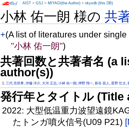
AIST
>
GSJ
>
MIYAGI(the Author)
>
nkysdb (this DB)
小林 佑一朗 様の
共
+
(A list of literatures under single
"小林 佑一朗"
)
共著回数と共著者名 (a list o
author(s))
1:
三代 浩世希
,
伊藤 洋介
,
大河 正志
,
小林 佑一朗
,
押野 翔一
,
新谷 昌人
,
星野 壮太
,
発行年とタイトル (Title and 
2022: 大型低温重力波望遠鏡
たトンガ噴火信号(U09 P21)
[