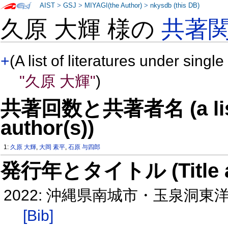
AIST
>
GSJ
>
MIYAGI(the Author)
>
nkysdb (this DB)
久原 大輝 様の
共著
+
(A list of literatures under single
"久原 大輝"
)
共著回数と共著者名 (a list o
author(s))
1:
久原 大輝
,
大岡 素平
,
石原 与四郎
発行年とタイトル (Title and 
2022: 沖縄県南城市・玉泉洞
[Bib]