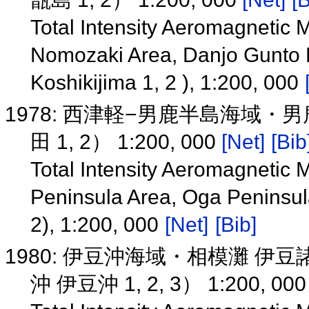
Total Intensity Aeromagnetic M
Nomozaki Area, Danjo Gunto K
Koshikijima 1, 2 ), 1:200, 000
1978: 西津軽−男鹿半島海域・
田 1, 2） 1:200, 000
[Net]
[Bib
Total Intensity Aeromagnetic 
Peninsula Area, Oga Peninsul
2), 1:200, 000
[Net]
[Bib]
1980: 伊豆沖海域・相模灘 
沖 伊豆沖 1, 2, 3） 1:200, 00