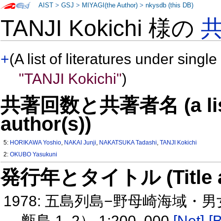
AIST
>
GSJ
>
MIYAGI(the Author)
>
nkysdb (this DB)
TANJI Kokichi 様の
+
(A list of literatures under single
"TANJI Kokichi"
)
共著回数と共著者名 (a list o
author(s))
5:
HORIKAWA Yoshio
,
NAKAI Junji
,
NAKATSUKA Tadashi
,
TANJI Kokichi
2:
OKUBO Yasukuni
発行年とタイトル (Title and 
1978: 五島列島−野母崎海域
甑島 1, 2） 1:200, 000
[Net]
[B