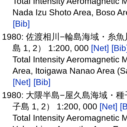
Total Intensity Aeromagnetic 
Nada Izu Shoto Area, Boso Are
[Bib]
1980: 佐渡相川−輪島海域・
島 1, 2） 1:200, 000
[Net]
[Bib
Total Intensity Aeromagnetic
Area, Itoigawa Nanao Area (Sa
[Net]
[Bib]
1980: 大隈半島−屋久島海域
子島 1, 2） 1:200, 000
[Net]
[B
Total Intensity Aeromagnetic 