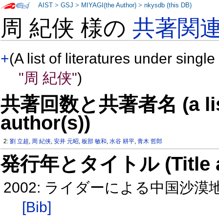
AIST
>
GSJ
>
MIYAGI(the Author)
>
nkysdb (this DB)
周 紀侠 様の
共著関
+
(A list of literatures under single
"周 紀侠"
)
共著回数と共著者名 (a list o
author(s))
2:
劉 立超
,
周 紀侠
,
安井 元昭
,
板部 敏和
,
水谷 耕平
,
青木 哲郎
発行年とタイトル (Title and 
2002: ライダーによる中国沙
[Bib]