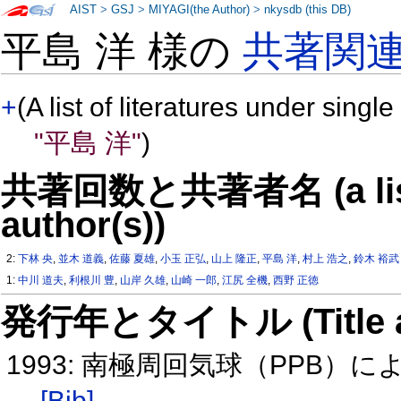
AIST
>
GSJ
>
MIYAGI(the Author)
>
nkysdb (this DB)
平島 洋 様の
共著関
+
(A list of literatures under single
"平島 洋"
)
共著回数と共著者名 (a list o
author(s))
2:
下林 央
,
並木 道義
,
佐藤 夏雄
,
小玉 正弘
,
山上 隆正
,
平島 洋
,
村上 浩之
,
鈴木 裕武
1:
中川 道夫
,
利根川 豊
,
山岸 久雄
,
山崎 一郎
,
江尻 全機
,
西野 正徳
発行年とタイトル (Title and 
1993: 南極周回気球（PPB）によるGl
[Bib]