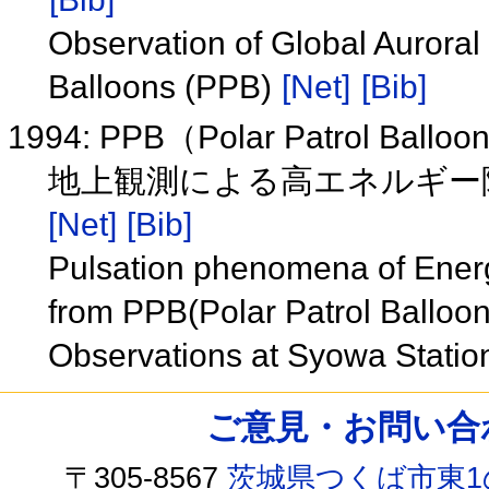
Observation of Global Auroral 
Balloons (PPB)
[Net]
[Bib]
1994: PPB（Polar Patro
地上観測による高エネルギー降
[Net]
[Bib]
Pulsation phenomena of Energe
from PPB(Polar Patrol Ballo
Observations at Syowa Statio
ご意見・お問い合わせ /
〒305-8567
茨城県つくば市東1