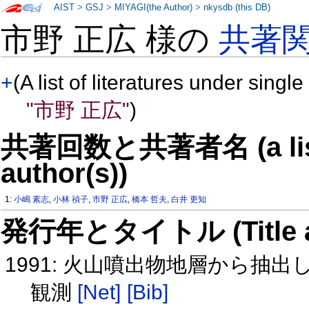
AIST
>
GSJ
>
MIYAGI(the Author)
>
nkysdb (this DB)
市野 正広 様の
共著
+
(A list of literatures under single
"市野 正広"
)
共著回数と共著者名 (a list o
author(s))
1:
小嶋 素志
,
小林 禎子
,
市野 正広
,
橋本 哲夫
,
白井 更知
発行年とタイトル (Title and 
1991: 火山噴出物地層から抽
観測
[Net]
[Bib]