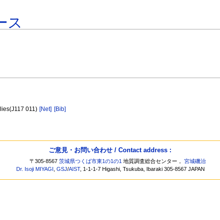
ース
]
alies(J117 011)
[Net]
[Bib]
ご意見・お問い合わせ / Contact address :
〒305-8567
茨城県つくば市東1の1の1
地質調査総合センター，
宮城磯治
Dr. Isoji MIYAGI
,
GSJ
/
AIST
, 1-1-1-7 Higashi, Tsukuba, Ibaraki 305-8567 JAPAN