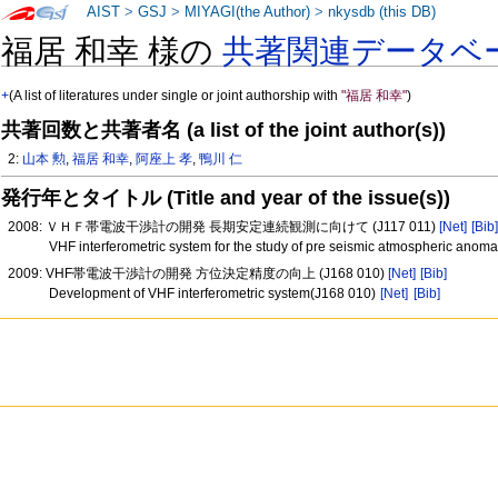
AIST
>
GSJ
>
MIYAGI(the Author)
>
nkysdb (this DB)
福居 和幸 様の
共著関連データベ
+
(A list of literatures under single or joint authorship with
"福居 和幸"
)
共著回数と共著者名 (a list of the joint author(s))
2:
山本 勲
,
福居 和幸
,
阿座上 孝
,
鴨川 仁
発行年とタイトル (Title and year of the issue(s))
2008: ＶＨＦ帯電波干渉計の開発 長期安定連続観測に向けて (J117 011)
[Net]
[Bib
VHF interferometric system for the study of pre seismic atmospheric anom
2009: VHF帯電波干渉計の開発 方位決定精度の向上 (J168 010)
[Net]
[Bib]
Development of VHF interferometric system(J168 010)
[Net]
[Bib]