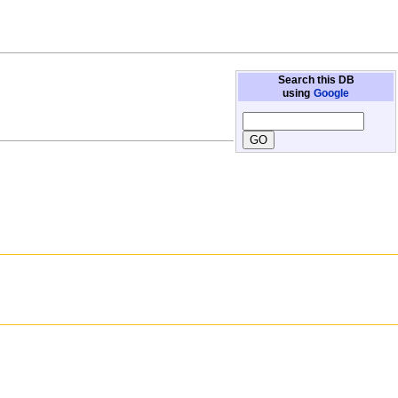
Search this DB
using
Google