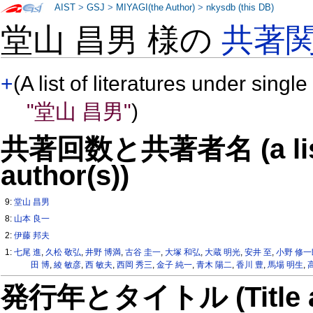
AIST
>
GSJ
>
MIYAGI(the Author)
>
nkysdb (this DB)
堂山 昌男 様の
共著
+
(A list of literatures under single
"堂山 昌男"
)
共著回数と共著者名 (a list o
author(s))
9:
堂山 昌男
8:
山本 良一
2:
伊藤 邦夫
1:
七尾 進
,
久松 敬弘
,
井野 博満
,
古谷 圭一
,
大塚 和弘
,
大蔵 明光
,
安井 至
,
小野 修一
田 博
,
綾 敏彦
,
西 敏夫
,
西岡 秀三
,
金子 純一
,
青木 陽二
,
香川 豊
,
馬場 明生
,
発行年とタイトル (Title and 