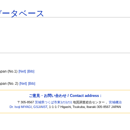
データベース
Japan (No.1)
[Net]
[Bib]
apan (No. 2)
[Net]
[Bib]
ご意見・お問い合わせ / Contact address :
〒305-8567
茨城県つくば市東1の1の1
地質調査総合センター，
宮城磯治
Dr. Isoji MIYAGI
,
GSJ
/
AIST
, 1-1-1-7 Higashi, Tsukuba, Ibaraki 305-8567 JAPAN