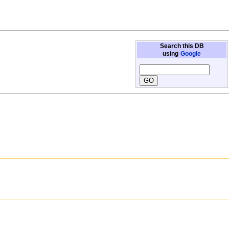
Search this DB
using
Google