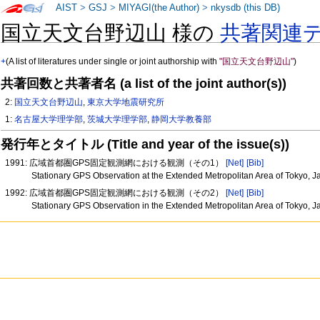
AIST
>
GSJ
>
MIYAGI(the Author)
>
nkysdb (this DB)
国立天文台野辺山 様の
共著関連
+
(A list of literatures under single or joint authorship with
"国立天文台野辺山"
)
共著回数と共著者名 (a list of the joint author(s))
2:
国立天文台野辺山
,
東京大学地震研究所
1:
名古屋大学理学部
,
茨城大学理学部
,
静岡大学教養部
発行年とタイトル (Title and year of the issue(s))
1991: 広域首都圏GPS固定観測網における観測（その1）
[Net]
[Bib]
Stationary GPS Observation at the Extended Metropolitan Area of Tokyo, 
1992: 広域首都圏GPS固定観測網における観測（その2）
[Net]
[Bib]
Stationary GPS Observation in the Extended Metropolitan Area of Tokyo, J