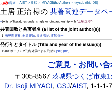
AIST
>
GSJ
>
MIYAGI(the Author)
>
nkysdb (this DB)
土居 正治 様の
共著関連データベ
+
(A list of literatures under single or joint authorship with
"土居 正治"
)
共著回数と共著者名 (a list of the joint author(s))
1:
勇野喜 正裕
,
土居 正治
,
深沢 晋治
,
渡部 儀一
発行年とタイトル (Title and year of the issue(s))
1980: ボーリング孔内発震による屈折法
[Net]
[Bib]
ご意見・お問い合わせ /
〒305-8567
茨城県つくば市東1
Dr. Isoji MIYAGI
,
GSJ
/
AIST
, 1-1-1-