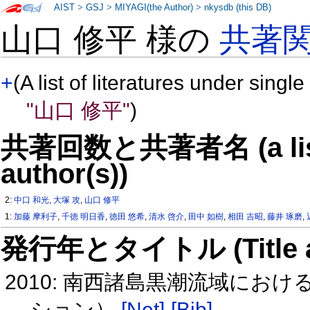
AIST
>
GSJ
>
MIYAGI(the Author)
>
nkysdb (this DB)
山口 修平 様の
共著
+
(A list of literatures under single
"山口 修平"
)
共著回数と共著者名 (a list o
author(s))
2:
中口 和光
,
大塚 攻
,
山口 修平
1:
加藤 摩利子
,
千徳 明日香
,
徳田 悠希
,
清水 啓介
,
田中 如樹
,
相田 吉昭
,
藤井 琢磨
,
発行年とタイトル (Title and 
2010: 南西諸島黒潮流域にお
ション）
[Net]
[Bib]