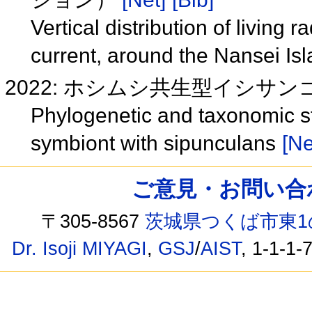
Vertical distribution of living 
current, around the Nansei Is
2022: ホシムシ共生型イシサ
Phylogenetic and taxonomic stu
symbiont with sipunculans
[Ne
ご意見・お問い合わせ /
〒305-8567
茨城県つくば市東1
Dr. Isoji MIYAGI
,
GSJ
/
AIST
, 1-1-1-