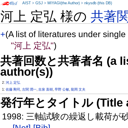
AIST
>
GSJ
>
MIYAGI(the Author)
>
nkysdb (this DB)
河上 定弘 様の
共著
+
(A list of literatures under single
"河上 定弘"
)
共著回数と共著者名 (a list o
author(s))
2:
河上 定弘
1:
佐藤 剛司
,
古関 潤一
,
吉泉 直樹
,
早野 公敏
,
龍岡 文夫
発行年とタイトル (Title and 
1998: 三軸試験の繰返し載荷
[Net]
[Bib]